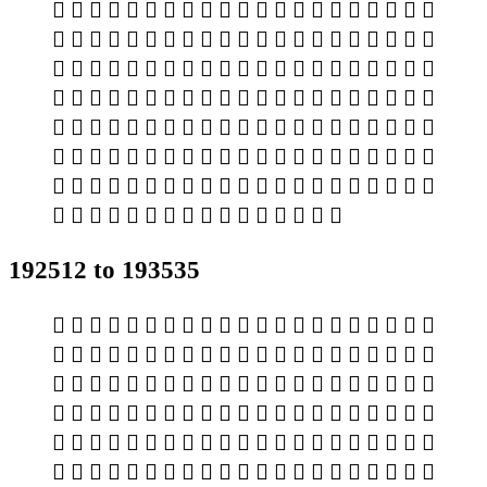
𮽝 𮽞 𮽟 𮽠 𮽡 𮽢 𮽣 𮽤 𮽥 𮽦 𮽧 𮽨 𮽩 𮽪 𮽫 𮽬 𮽭 𮽮 𮽯 𮽰 𮽱
𮽲 𮽳 𮽴 𮽵 𮽶 𮽷 𮽸 𮽹 𮽺 𮽻 𮽼 𮽽 𮽾 𮽿 𮾀 𮾁 𮾂 𮾃 𮾄 𮾅 𮾆
𮾇 𮾈 𮾉 𮾊 𮾋 𮾌 𮾍 𮾎 𮾏 𮾐 𮾑 𮾒 𮾓 𮾔 𮾕 𮾖 𮾗 𮾘 𮾙 𮾚 𮾛
𮾜 𮾝 𮾞 𮾟 𮾠 𮾡 𮾢 𮾣 𮾤 𮾥 𮾦 𮾧 𮾨 𮾩 𮾪 𮾫 𮾬 𮾭 𮾮 𮾯 𮾰
𮾱 𮾲 𮾳 𮾴 𮾵 𮾶 𮾷 𮾸 𮾹 𮾺 𮾻 𮾼 𮾽 𮾾 𮾿 𮿀 𮿁 𮿂 𮿃 𮿄 𮿅
𮿆 𮿇 𮿈 𮿉 𮿊 𮿋 𮿌 𮿍 𮿎 𮿏 𮿐 𮿑 𮿒 𮿓 𮿔 𮿕 𮿖 𮿗 𮿘 𮿙 𮿚
𮿛 𮿜 𮿝 𮿞 𮿟 𮿠 𮿡 𮿢 𮿣 𮿤 𮿥 𮿦 𮿧 𮿨 𮿩 𮿪 𮿫 𮿬 𮿭 𮿮 𮿯
𮿰 𮿱 𮿲 𮿳 𮿴 𮿵 𮿶 𮿷 𮿸 𮿹 𮿺 𮿻 𮿼 𮿽 𮿾 𮿿
192512 to 193535
𯀀 𯀁 𯀂 𯀃 𯀄 𯀅 𯀆 𯀇 𯀈 𯀉 𯀊 𯀋 𯀌 𯀍 𯀎 𯀏 𯀐 𯀑 𯀒 𯀓 𯀔
𯀕 𯀖 𯀗 𯀘 𯀙 𯀚 𯀛 𯀜 𯀝 𯀞 𯀟 𯀠 𯀡 𯀢 𯀣 𯀤 𯀥 𯀦 𯀧 𯀨 𯀩
𯀪 𯀫 𯀬 𯀭 𯀮 𯀯 𯀰 𯀱 𯀲 𯀳 𯀴 𯀵 𯀶 𯀷 𯀸 𯀹 𯀺 𯀻 𯀼 𯀽 𯀾
𯀿 𯁀 𯁁 𯁂 𯁃 𯁄 𯁅 𯁆 𯁇 𯁈 𯁉 𯁊 𯁋 𯁌 𯁍 𯁎 𯁏 𯁐 𯁑 𯁒 𯁓
𯁔 𯁕 𯁖 𯁗 𯁘 𯁙 𯁚 𯁛 𯁜 𯁝 𯁞 𯁟 𯁠 𯁡 𯁢 𯁣 𯁤 𯁥 𯁦 𯁧 𯁨
𯁩 𯁪 𯁫 𯁬 𯁭 𯁮 𯁯 𯁰 𯁱 𯁲 𯁳 𯁴 𯁵 𯁶 𯁷 𯁸 𯁹 𯁺 𯁻 𯁼 𯁽