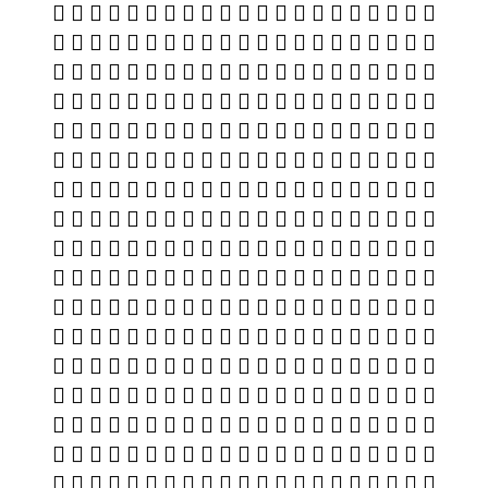
𯑔 𯑕 𯑖 𯑗 𯑘 𯑙 𯑚 𯑛 𯑜 𯑝 𯑞 𯑟 𯑠 𯑡 𯑢 𯑣 𯑤 𯑥 𯑦 𯑧 𯑨
𯑩 𯑪 𯑫 𯑬 𯑭 𯑮 𯑯 𯑰 𯑱 𯑲 𯑳 𯑴 𯑵 𯑶 𯑷 𯑸 𯑹 𯑺 𯑻 𯑼 𯑽
𯑾 𯑿 𯒀 𯒁 𯒂 𯒃 𯒄 𯒅 𯒆 𯒇 𯒈 𯒉 𯒊 𯒋 𯒌 𯒍 𯒎 𯒏 𯒐 𯒑 𯒒
𯒓 𯒔 𯒕 𯒖 𯒗 𯒘 𯒙 𯒚 𯒛 𯒜 𯒝 𯒞 𯒟 𯒠 𯒡 𯒢 𯒣 𯒤 𯒥 𯒦 𯒧
𯒨 𯒩 𯒪 𯒫 𯒬 𯒭 𯒮 𯒯 𯒰 𯒱 𯒲 𯒳 𯒴 𯒵 𯒶 𯒷 𯒸 𯒹 𯒺 𯒻 𯒼
𯒽 𯒾 𯒿 𯓀 𯓁 𯓂 𯓃 𯓄 𯓅 𯓆 𯓇 𯓈 𯓉 𯓊 𯓋 𯓌 𯓍 𯓎 𯓏 𯓐 𯓑
𯓒 𯓓 𯓔 𯓕 𯓖 𯓗 𯓘 𯓙 𯓚 𯓛 𯓜 𯓝 𯓞 𯓟 𯓠 𯓡 𯓢 𯓣 𯓤 𯓥 𯓦
𯓧 𯓨 𯓩 𯓪 𯓫 𯓬 𯓭 𯓮 𯓯 𯓰 𯓱 𯓲 𯓳 𯓴 𯓵 𯓶 𯓷 𯓸 𯓹 𯓺 𯓻
𯓼 𯓽 𯓾 𯓿 𯔀 𯔁 𯔂 𯔃 𯔄 𯔅 𯔆 𯔇 𯔈 𯔉 𯔊 𯔋 𯔌 𯔍 𯔎 𯔏 𯔐
𯔑 𯔒 𯔓 𯔔 𯔕 𯔖 𯔗 𯔘 𯔙 𯔚 𯔛 𯔜 𯔝 𯔞 𯔟 𯔠 𯔡 𯔢 𯔣 𯔤 𯔥
𯔦 𯔧 𯔨 𯔩 𯔪 𯔫 𯔬 𯔭 𯔮 𯔯 𯔰 𯔱 𯔲 𯔳 𯔴 𯔵 𯔶 𯔷 𯔸 𯔹 𯔺
𯔻 𯔼 𯔽 𯔾 𯔿 𯕀 𯕁 𯕂 𯕃 𯕄 𯕅 𯕆 𯕇 𯕈 𯕉 𯕊 𯕋 𯕌 𯕍 𯕎 𯕏
𯕐 𯕑 𯕒 𯕓 𯕔 𯕕 𯕖 𯕗 𯕘 𯕙 𯕚 𯕛 𯕜 𯕝 𯕞 𯕟 𯕠 𯕡 𯕢 𯕣 𯕤
𯕥 𯕦 𯕧 𯕨 𯕩 𯕪 𯕫 𯕬 𯕭 𯕮 𯕯 𯕰 𯕱 𯕲 𯕳 𯕴 𯕵 𯕶 𯕷 𯕸 𯕹
𯕺 𯕻 𯕼 𯕽 𯕾 𯕿 𯖀 𯖁 𯖂 𯖃 𯖄 𯖅 𯖆 𯖇 𯖈 𯖉 𯖊 𯖋 𯖌 𯖍 𯖎
𯖏 𯖐 𯖑 𯖒 𯖓 𯖔 𯖕 𯖖 𯖗 𯖘 𯖙 𯖚 𯖛 𯖜 𯖝 𯖞 𯖟 𯖠 𯖡 𯖢 𯖣
𯖤 𯖥 𯖦 𯖧 𯖨 𯖩 𯖪 𯖫 𯖬 𯖭 𯖮 𯖯 𯖰 𯖱 𯖲 𯖳 𯖴 𯖵 𯖶 𯖷 𯖸