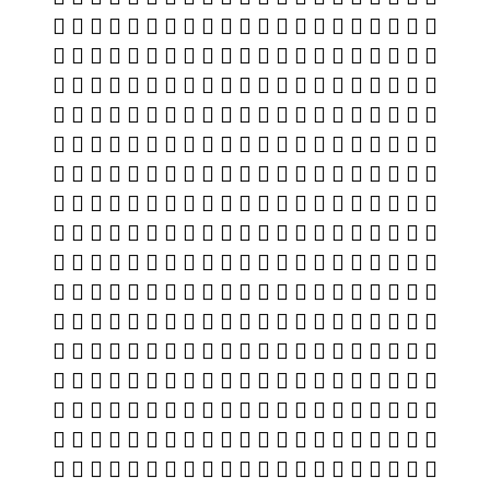
𯇣 𯇤 𯇥 𯇦 𯇧 𯇨 𯇩 𯇪 𯇫 𯇬 𯇭 𯇮 𯇯 𯇰 𯇱 𯇲 𯇳 𯇴 𯇵 𯇶 𯇷
𯇸 𯇹 𯇺 𯇻 𯇼 𯇽 𯇾 𯇿 𯈀 𯈁 𯈂 𯈃 𯈄 𯈅 𯈆 𯈇 𯈈 𯈉 𯈊 𯈋 𯈌
𯈍 𯈎 𯈏 𯈐 𯈑 𯈒 𯈓 𯈔 𯈕 𯈖 𯈗 𯈘 𯈙 𯈚 𯈛 𯈜 𯈝 𯈞 𯈟 𯈠 𯈡
𯈢 𯈣 𯈤 𯈥 𯈦 𯈧 𯈨 𯈩 𯈪 𯈫 𯈬 𯈭 𯈮 𯈯 𯈰 𯈱 𯈲 𯈳 𯈴 𯈵 𯈶
𯈷 𯈸 𯈹 𯈺 𯈻 𯈼 𯈽 𯈾 𯈿 𯉀 𯉁 𯉂 𯉃 𯉄 𯉅 𯉆 𯉇 𯉈 𯉉 𯉊 𯉋
𯉌 𯉍 𯉎 𯉏 𯉐 𯉑 𯉒 𯉓 𯉔 𯉕 𯉖 𯉗 𯉘 𯉙 𯉚 𯉛 𯉜 𯉝 𯉞 𯉟 𯉠
𯉡 𯉢 𯉣 𯉤 𯉥 𯉦 𯉧 𯉨 𯉩 𯉪 𯉫 𯉬 𯉭 𯉮 𯉯 𯉰 𯉱 𯉲 𯉳 𯉴 𯉵
𯉶 𯉷 𯉸 𯉹 𯉺 𯉻 𯉼 𯉽 𯉾 𯉿 𯊀 𯊁 𯊂 𯊃 𯊄 𯊅 𯊆 𯊇 𯊈 𯊉 𯊊
𯊋 𯊌 𯊍 𯊎 𯊏 𯊐 𯊑 𯊒 𯊓 𯊔 𯊕 𯊖 𯊗 𯊘 𯊙 𯊚 𯊛 𯊜 𯊝 𯊞 𯊟
𯊠 𯊡 𯊢 𯊣 𯊤 𯊥 𯊦 𯊧 𯊨 𯊩 𯊪 𯊫 𯊬 𯊭 𯊮 𯊯 𯊰 𯊱 𯊲 𯊳 𯊴
𯊵 𯊶 𯊷 𯊸 𯊹 𯊺 𯊻 𯊼 𯊽 𯊾 𯊿 𯋀 𯋁 𯋂 𯋃 𯋄 𯋅 𯋆 𯋇 𯋈 𯋉
𯋊 𯋋 𯋌 𯋍 𯋎 𯋏 𯋐 𯋑 𯋒 𯋓 𯋔 𯋕 𯋖 𯋗 𯋘 𯋙 𯋚 𯋛 𯋜 𯋝 𯋞
𯋟 𯋠 𯋡 𯋢 𯋣 𯋤 𯋥 𯋦 𯋧 𯋨 𯋩 𯋪 𯋫 𯋬 𯋭 𯋮 𯋯 𯋰 𯋱 𯋲 𯋳
𯋴 𯋵 𯋶 𯋷 𯋸 𯋹 𯋺 𯋻 𯋼 𯋽 𯋾 𯋿 𯌀 𯌁 𯌂 𯌃 𯌄 𯌅 𯌆 𯌇 𯌈
𯌉 𯌊 𯌋 𯌌 𯌍 𯌎 𯌏 𯌐 𯌑 𯌒 𯌓 𯌔 𯌕 𯌖 𯌗 𯌘 𯌙 𯌚 𯌛 𯌜 𯌝
𯌞 𯌟 𯌠 𯌡 𯌢 𯌣 𯌤 𯌥 𯌦 𯌧 𯌨 𯌩 𯌪 𯌫 𯌬 𯌭 𯌮 𯌯 𯌰 𯌱 𯌲