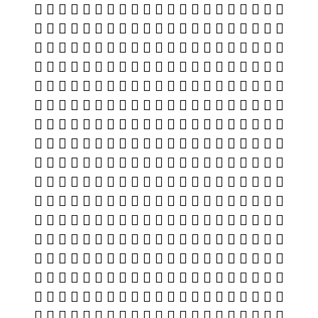
𯁾 𯁿 𯂀 𯂁 𯂂 𯂃 𯂄 𯂅 𯂆 𯂇 𯂈 𯂉 𯂊 𯂋 𯂌 𯂍 𯂎 𯂏 𯂐 𯂑 𯂒
𯂓 𯂔 𯂕 𯂖 𯂗 𯂘 𯂙 𯂚 𯂛 𯂜 𯂝 𯂞 𯂟 𯂠 𯂡 𯂢 𯂣 𯂤 𯂥 𯂦 𯂧
𯂨 𯂩 𯂪 𯂫 𯂬 𯂭 𯂮 𯂯 𯂰 𯂱 𯂲 𯂳 𯂴 𯂵 𯂶 𯂷 𯂸 𯂹 𯂺 𯂻 𯂼
𯂽 𯂾 𯂿 𯃀 𯃁 𯃂 𯃃 𯃄 𯃅 𯃆 𯃇 𯃈 𯃉 𯃊 𯃋 𯃌 𯃍 𯃎 𯃏 𯃐 𯃑
𯃒 𯃓 𯃔 𯃕 𯃖 𯃗 𯃘 𯃙 𯃚 𯃛 𯃜 𯃝 𯃞 𯃟 𯃠 𯃡 𯃢 𯃣 𯃤 𯃥 𯃦
𯃧 𯃨 𯃩 𯃪 𯃫 𯃬 𯃭 𯃮 𯃯 𯃰 𯃱 𯃲 𯃳 𯃴 𯃵 𯃶 𯃷 𯃸 𯃹 𯃺 𯃻
𯃼 𯃽 𯃾 𯃿 𯄀 𯄁 𯄂 𯄃 𯄄 𯄅 𯄆 𯄇 𯄈 𯄉 𯄊 𯄋 𯄌 𯄍 𯄎 𯄏 𯄐
𯄑 𯄒 𯄓 𯄔 𯄕 𯄖 𯄗 𯄘 𯄙 𯄚 𯄛 𯄜 𯄝 𯄞 𯄟 𯄠 𯄡 𯄢 𯄣 𯄤 𯄥
𯄦 𯄧 𯄨 𯄩 𯄪 𯄫 𯄬 𯄭 𯄮 𯄯 𯄰 𯄱 𯄲 𯄳 𯄴 𯄵 𯄶 𯄷 𯄸 𯄹 𯄺
𯄻 𯄼 𯄽 𯄾 𯄿 𯅀 𯅁 𯅂 𯅃 𯅄 𯅅 𯅆 𯅇 𯅈 𯅉 𯅊 𯅋 𯅌 𯅍 𯅎 𯅏
𯅐 𯅑 𯅒 𯅓 𯅔 𯅕 𯅖 𯅗 𯅘 𯅙 𯅚 𯅛 𯅜 𯅝 𯅞 𯅟 𯅠 𯅡 𯅢 𯅣 𯅤
𯅥 𯅦 𯅧 𯅨 𯅩 𯅪 𯅫 𯅬 𯅭 𯅮 𯅯 𯅰 𯅱 𯅲 𯅳 𯅴 𯅵 𯅶 𯅷 𯅸 𯅹
𯅺 𯅻 𯅼 𯅽 𯅾 𯅿 𯆀 𯆁 𯆂 𯆃 𯆄 𯆅 𯆆 𯆇 𯆈 𯆉 𯆊 𯆋 𯆌 𯆍 𯆎
𯆏 𯆐 𯆑 𯆒 𯆓 𯆔 𯆕 𯆖 𯆗 𯆘 𯆙 𯆚 𯆛 𯆜 𯆝 𯆞 𯆟 𯆠 𯆡 𯆢 𯆣
𯆤 𯆥 𯆦 𯆧 𯆨 𯆩 𯆪 𯆫 𯆬 𯆭 𯆮 𯆯 𯆰 𯆱 𯆲 𯆳 𯆴 𯆵 𯆶 𯆷 𯆸
𯆹 𯆺 𯆻 𯆼 𯆽 𯆾 𯆿 𯇀 𯇁 𯇂 𯇃 𯇄 𯇅 𯇆 𯇇 𯇈 𯇉 𯇊 𯇋 𯇌 𯇍
𯇎 𯇏 𯇐 𯇑 𯇒 𯇓 𯇔 𯇕 𯇖 𯇗 𯇘 𯇙 𯇚 𯇛 𯇜 𯇝 𯇞 𯇟 𯇠 𯇡 𯇢