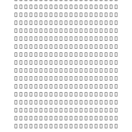
𯖹 𯖺 𯖻 𯖼 𯖽 𯖾 𯖿 𯗀 𯗁 𯗂 𯗃 𯗄 𯗅 𯗆 𯗇 𯗈 𯗉 𯗊 𯗋 𯗌 𯗍
𯗎 𯗏 𯗐 𯗑 𯗒 𯗓 𯗔 𯗕 𯗖 𯗗 𯗘 𯗙 𯗚 𯗛 𯗜 𯗝 𯗞 𯗟 𯗠 𯗡 𯗢
𯗣 𯗤 𯗥 𯗦 𯗧 𯗨 𯗩 𯗪 𯗫 𯗬 𯗭 𯗮 𯗯 𯗰 𯗱 𯗲 𯗳 𯗴 𯗵 𯗶 𯗷
𯗸 𯗹 𯗺 𯗻 𯗼 𯗽 𯗾 𯗿 𯘀 𯘁 𯘂 𯘃 𯘄 𯘅 𯘆 𯘇 𯘈 𯘉 𯘊 𯘋 𯘌
𯘍 𯘎 𯘏 𯘐 𯘑 𯘒 𯘓 𯘔 𯘕 𯘖 𯘗 𯘘 𯘙 𯘚 𯘛 𯘜 𯘝 𯘞 𯘟 𯘠 𯘡
𯘢 𯘣 𯘤 𯘥 𯘦 𯘧 𯘨 𯘩 𯘪 𯘫 𯘬 𯘭 𯘮 𯘯 𯘰 𯘱 𯘲 𯘳 𯘴 𯘵 𯘶
𯘷 𯘸 𯘹 𯘺 𯘻 𯘼 𯘽 𯘾 𯘿 𯙀 𯙁 𯙂 𯙃 𯙄 𯙅 𯙆 𯙇 𯙈 𯙉 𯙊 𯙋
𯙌 𯙍 𯙎 𯙏 𯙐 𯙑 𯙒 𯙓 𯙔 𯙕 𯙖 𯙗 𯙘 𯙙 𯙚 𯙛 𯙜 𯙝 𯙞 𯙟 𯙠
𯙡 𯙢 𯙣 𯙤 𯙥 𯙦 𯙧 𯙨 𯙩 𯙪 𯙫 𯙬 𯙭 𯙮 𯙯 𯙰 𯙱 𯙲 𯙳 𯙴 𯙵
𯙶 𯙷 𯙸 𯙹 𯙺 𯙻 𯙼 𯙽 𯙾 𯙿 𯚀 𯚁 𯚂 𯚃 𯚄 𯚅 𯚆 𯚇 𯚈 𯚉 𯚊
𯚋 𯚌 𯚍 𯚎 𯚏 𯚐 𯚑 𯚒 𯚓 𯚔 𯚕 𯚖 𯚗 𯚘 𯚙 𯚚 𯚛 𯚜 𯚝 𯚞 𯚟
𯚠 𯚡 𯚢 𯚣 𯚤 𯚥 𯚦 𯚧 𯚨 𯚩 𯚪 𯚫 𯚬 𯚭 𯚮 𯚯 𯚰 𯚱 𯚲 𯚳 𯚴
𯚵 𯚶 𯚷 𯚸 𯚹 𯚺 𯚻 𯚼 𯚽 𯚾 𯚿 𯛀 𯛁 𯛂 𯛃 𯛄 𯛅 𯛆 𯛇 𯛈 𯛉
𯛊 𯛋 𯛌 𯛍 𯛎 𯛏 𯛐 𯛑 𯛒 𯛓 𯛔 𯛕 𯛖 𯛗 𯛘 𯛙 𯛚 𯛛 𯛜 𯛝 𯛞
𯛟 𯛠 𯛡 𯛢 𯛣 𯛤 𯛥 𯛦 𯛧 𯛨 𯛩 𯛪 𯛫 𯛬 𯛭 𯛮 𯛯 𯛰 𯛱 𯛲 𯛳
𯛴 𯛵 𯛶 𯛷 𯛸 𯛹 𯛺 𯛻 𯛼 𯛽 𯛾 𯛿 𯜀 𯜁 𯜂 𯜃 𯜄 𯜅 𯜆 𯜇 𯜈