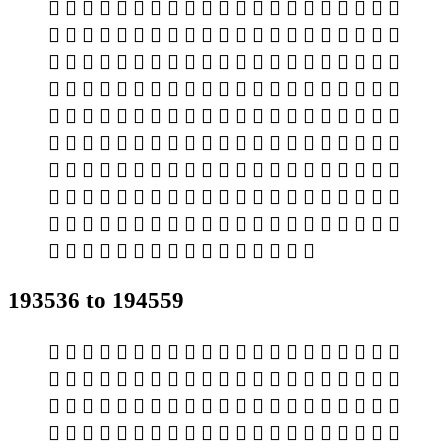
𯌳 𯌴 𯌵 𯌶 𯌷 𯌸 𯌹 𯌺 𯌻 𯌼 𯌽 𯌾 𯌿 𯍀 𯍁 𯍂 𯍃 𯍄 𯍅 𯍆 𯍇
𯍈 𯍉 𯍊 𯍋 𯍌 𯍍 𯍎 𯍏 𯍐 𯍑 𯍒 𯍓 𯍔 𯍕 𯍖 𯍗 𯍘 𯍙 𯍚 𯍛 𯍜
𯍝 𯍞 𯍟 𯍠 𯍡 𯍢 𯍣 𯍤 𯍥 𯍦 𯍧 𯍨 𯍩 𯍪 𯍫 𯍬 𯍭 𯍮 𯍯 𯍰 𯍱
𯍲 𯍳 𯍴 𯍵 𯍶 𯍷 𯍸 𯍹 𯍺 𯍻 𯍼 𯍽 𯍾 𯍿 𯎀 𯎁 𯎂 𯎃 𯎄 𯎅 𯎆
𯎇 𯎈 𯎉 𯎊 𯎋 𯎌 𯎍 𯎎 𯎏 𯎐 𯎑 𯎒 𯎓 𯎔 𯎕 𯎖 𯎗 𯎘 𯎙 𯎚 𯎛
𯎜 𯎝 𯎞 𯎟 𯎠 𯎡 𯎢 𯎣 𯎤 𯎥 𯎦 𯎧 𯎨 𯎩 𯎪 𯎫 𯎬 𯎭 𯎮 𯎯 𯎰
𯎱 𯎲 𯎳 𯎴 𯎵 𯎶 𯎷 𯎸 𯎹 𯎺 𯎻 𯎼 𯎽 𯎾 𯎿 𯏀 𯏁 𯏂 𯏃 𯏄 𯏅
𯏆 𯏇 𯏈 𯏉 𯏊 𯏋 𯏌 𯏍 𯏎 𯏏 𯏐 𯏑 𯏒 𯏓 𯏔 𯏕 𯏖 𯏗 𯏘 𯏙 𯏚
𯏛 𯏜 𯏝 𯏞 𯏟 𯏠 𯏡 𯏢 𯏣 𯏤 𯏥 𯏦 𯏧 𯏨 𯏩 𯏪 𯏫 𯏬 𯏭 𯏮 𯏯
𯏰 𯏱 𯏲 𯏳 𯏴 𯏵 𯏶 𯏷 𯏸 𯏹 𯏺 𯏻 𯏼 𯏽 𯏾 𯏿
193536 to 194559
𯐀 𯐁 𯐂 𯐃 𯐄 𯐅 𯐆 𯐇 𯐈 𯐉 𯐊 𯐋 𯐌 𯐍 𯐎 𯐏 𯐐 𯐑 𯐒 𯐓 𯐔
𯐕 𯐖 𯐗 𯐘 𯐙 𯐚 𯐛 𯐜 𯐝 𯐞 𯐟 𯐠 𯐡 𯐢 𯐣 𯐤 𯐥 𯐦 𯐧 𯐨 𯐩
𯐪 𯐫 𯐬 𯐭 𯐮 𯐯 𯐰 𯐱 𯐲 𯐳 𯐴 𯐵 𯐶 𯐷 𯐸 𯐹 𯐺 𯐻 𯐼 𯐽 𯐾
𯐿 𯑀 𯑁 𯑂 𯑃 𯑄 𯑅 𯑆 𯑇 𯑈 𯑉 𯑊 𯑋 𯑌 𯑍 𯑎 𯑏 𯑐 𯑑 𯑒 𯑓